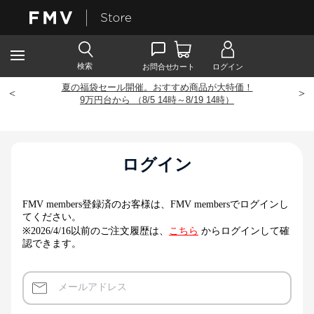
夏の福袋セール開催。おすすめ商品が大特価！
<
>
9
万円台から （8/5 14時～8/19 14時）
ログイン
FMV members登録済のお客様は、FMV membersでログインし
てください。
※2026/4/16以前のご注文履歴は、
こちら
からログインして確
認できます。
メールアドレス